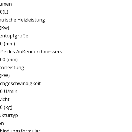
lumen
0(L)
ktrische Heizleistung
 (Kw)
entopfgröße
0 (mm)
ße des Außendurchmessers
00 (mm)
orleistung
 (kW)
chgeschwindigkeit
0 U/min
icht
0 (kg)
ukturtyp
en
bindungsformular