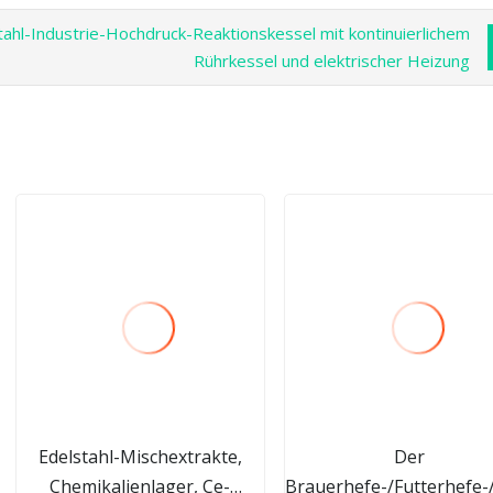
tahl-Industrie-Hochdruck-Reaktionskessel mit kontinuierlichem
Rührkessel und elektrischer Heizung
Edelstahl-Mischextrakte,
Der
Chemikalienlager, Ce-
Brauerhefe-/Futterhefe-