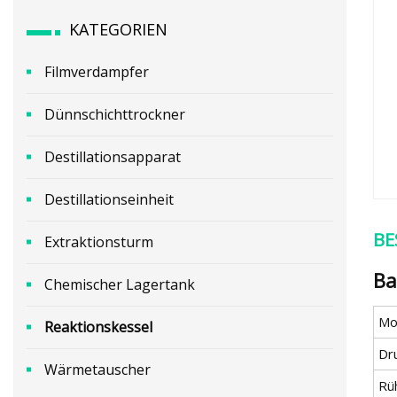
KATEGORIEN
Filmverdampfer
Dünnschichttrockner
Destillationsapparat
Destillationseinheit
BE
Extraktionsturm
Ba
Chemischer Lagertank
Mod
Reaktionskessel
Dr
Wärmetauscher
Rü