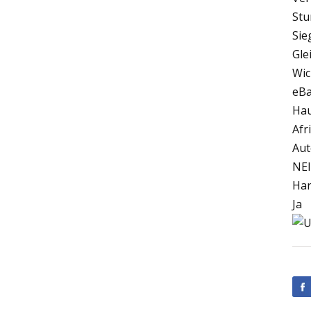
Stu
Sie
Gle
Wic
eBa
Hau
Afr
Aut
NE
Han
Ja