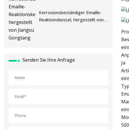
Korrosionsbeständiger Emaille-
Reaktionskessel, hergestellt von
Jiangsu Gongtang
Pro
Bes
ein
Anp
Senden Sie Ihre Anfrage
Ja
Art
ein
Ty
Ema
Ma
ein
Mod
500