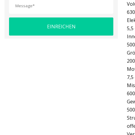
Vo
630
Ele
EINREICHEN
5,5
Inn
500
Grö
200
Mot
7,5
Mis
600
Gew
500
Str
off
Ver