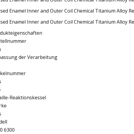
dukteigenschaften
tellnummer
s
assung der Verarbeitung
ikelnummer
s
p
ille-Reaktionskessel
rke
s
ell
0 6300