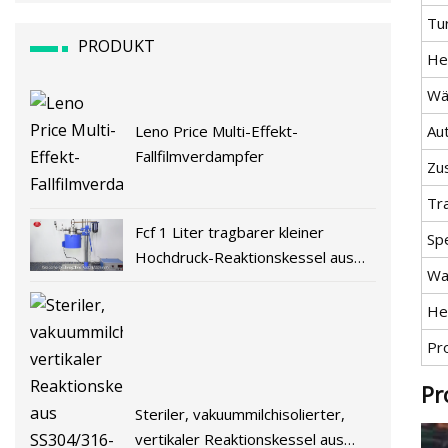
Tu
PRODUKT
He
Wä
Au
Leno Price Multi-Effekt-
Fallfilmverdampfer
Zu
Tr
Fcf 1 Liter tragbarer kleiner
Spe
Hochdruck-Reaktionskessel aus
Wa
China
He
Pr
Pr
Steriler, vakuummilchisolierter,
vertikaler Reaktionskessel aus