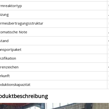
rmreaktortyp
izung
rmeübertragungsstruktur
tomatische Note
stand
ansportpaket
zifikation
renzeichen
rkunft
oduktionskapazität
oduktbeschreibung