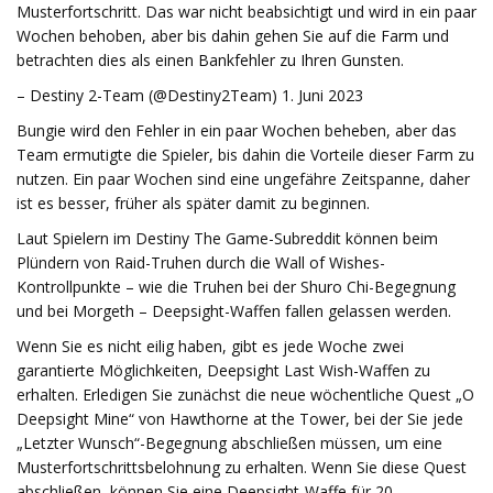
Musterfortschritt. Das war nicht beabsichtigt und wird in ein paar
Wochen behoben, aber bis dahin gehen Sie auf die Farm und
betrachten dies als einen Bankfehler zu Ihren Gunsten.
– Destiny 2-Team (@Destiny2Team) 1. Juni 2023
Bungie wird den Fehler in ein paar Wochen beheben, aber das
Team ermutigte die Spieler, bis dahin die Vorteile dieser Farm zu
nutzen. Ein paar Wochen sind eine ungefähre Zeitspanne, daher
ist es besser, früher als später damit zu beginnen.
Laut Spielern im Destiny The Game-Subreddit können beim
Plündern von Raid-Truhen durch die Wall of Wishes-
Kontrollpunkte – wie die Truhen bei der Shuro Chi-Begegnung
und bei Morgeth – Deepsight-Waffen fallen gelassen werden.
Wenn Sie es nicht eilig haben, gibt es jede Woche zwei
garantierte Möglichkeiten, Deepsight Last Wish-Waffen zu
erhalten. Erledigen Sie zunächst die neue wöchentliche Quest „O
Deepsight Mine“ von Hawthorne at the Tower, bei der Sie jede
„Letzter Wunsch“-Begegnung abschließen müssen, um eine
Musterfortschrittsbelohnung zu erhalten. Wenn Sie diese Quest
abschließen, können Sie eine Deepsight-Waffe für 20